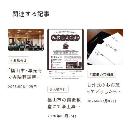
関連する記事
お知らせ
「福山市・専光寺
葬儀の豆知識
で寺院葬説明会
を開催しました
お葬式のお布施
2026年06月29日
お知らせ
｜お寺で行う安
ってどうしたらい
心のお葬式」
いの？サトリエな
福山市の備後教
2026年02月02日
りの考え方をご
堂にて浄土真宗
提案
の寺院様や門徒
2026年03月05日
様向けに「負担
の少ないお葬式」