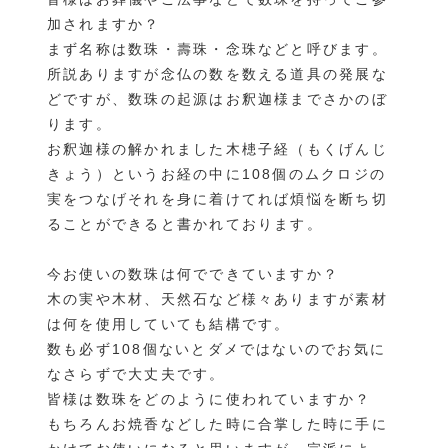
加されますか？
まず名称は数珠・壽珠・念珠などと呼びます。
所説ありますが念仏の数を数える道具の発展な
どですが、数珠の起源はお釈迦様までさかのぼ
ります。
お釈迦様の解かれました木槵子経（もくげんじ
きょう）というお経の中に108個のムクロジの
実をつなげそれを身に着けてれば煩悩を断ち切
ることができると書かれております。
今お使いの数珠は何でできていますか？
木の実や木材、天然石など様々ありますが素材
は何を使用していても結構です。
数も必ず108個ないとダメではないのでお気に
なさらずで大丈夫です。
皆様は数珠をどのように使われていますか？
もちろんお焼香などした時に合掌した時に手に