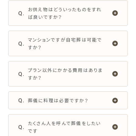
お供え物はどういったものをすれ
ば良いですか？
お役立ち情報
マンションですが自宅葬は可能で
すか？
［24時間365日受付］
葬儀のご相談・緊急のお問い合わせ
プラン以外にかかる費用はありま
すか？
対応エリア：
福山・府中・尾道・三原・神石高原町・世羅
葬儀に料理は必要ですか？
備後地方を中心に、周辺地域も対応可能です。
たくさん人を呼んで葬儀をしたい
です