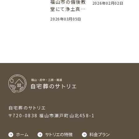
いの？サトリエな
福山市の備後教
2026年02月02日
りの考え方をご
堂にて浄土真宗
提案
の寺院様や門徒
2026年03月05日
様向けに「負担
の少ないお葬式」
のセミナーを開
催しました。
自宅葬のサトリエ
〒720-0838 福山市瀬戸町山北458-1
ホーム
サトリエの特徴
料金プラン