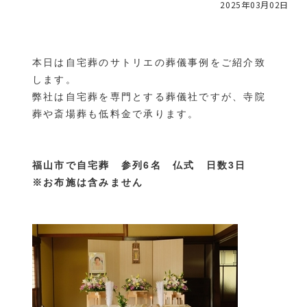
2025年03月02日
お役立ち情報
本日は自宅葬のサトリエの葬儀事例をご紹介致
します。
弊社は自宅葬を専門とする葬儀社ですが、寺院
［24時間365日受付］
葬や斎場葬も低料金で承ります。
葬儀のご相談・緊急のお問い合わせ
福山市で自宅葬 参列6名 仏式 日数3日
※お布施は含みません
対応エリア：
福山・府中・尾道・三原・神石高原町・世羅
備後地方を中心に、周辺地域も対応可能です。