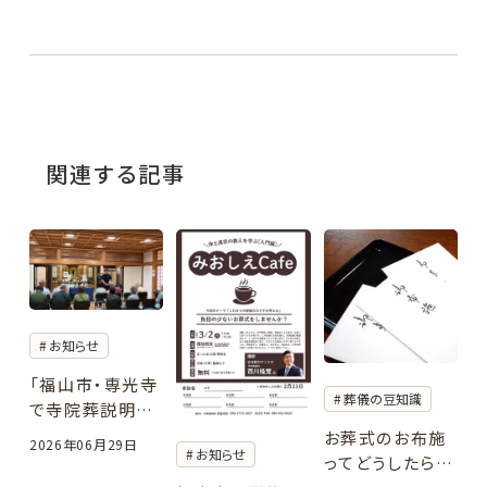
関連する記事
お知らせ
「福山市・専光寺
葬儀の豆知識
で寺院葬説明会
を開催しました
お葬式のお布施
2026年06月29日
お知らせ
｜お寺で行う安
ってどうしたらい
心のお葬式」