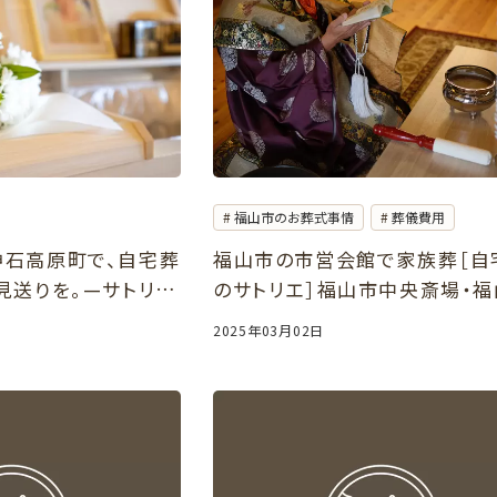
福山市のお葬式事情
葬儀費用
神石高原町で、自宅葬
福山市の市営会館で家族葬［自
見送りを。—サトリエ
のサトリエ］福山市中央斎場・
西部斎場
2025年03月02日