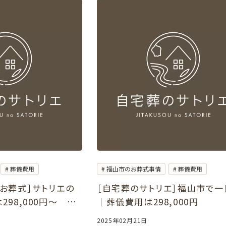
葬儀費用
福山市のお葬式事情
葬儀費用
お葬式］サトリエの
［自宅葬のサトリエ］福山市で一
98,000円～ ご
｜葬儀費用は298,000円
でも可能
2025年02月21日