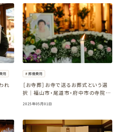
費用
葬儀費用
われ
［お寺葬］お寺で送るお葬式という選
択｜福山市・尾道市・府中市の寺院で
大切な家族を弔うお葬式
2025年05月01日