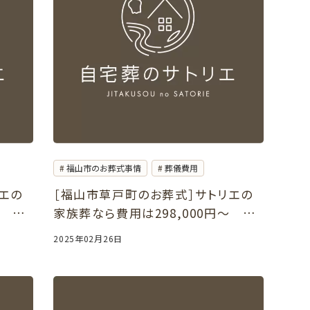
福山市のお葬式事情
葬儀費用
エの
［福山市草戸町のお葬式］サトリエの
～ ご
家族葬なら費用は298,000円～ ご
自宅や葬儀会館でも可能
2025年02月26日