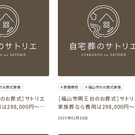
のお葬式事情
葬儀費用
福山市のお葬式事情
のお葬式］サトリエ
［福山市明王台のお葬式］サトリ
は298,000円～
家族葬なら費用は298,000円
館でも可能
自宅や葬儀会館でも可能
2025年02月26日