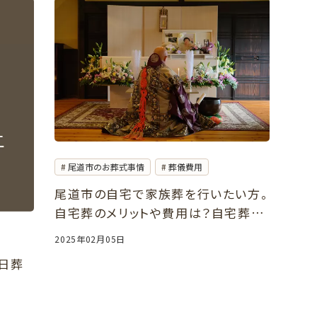
尾道市のお葬式事情
葬儀費用
尾道市の自宅で家族葬を行いたい方。
自宅葬のメリットや費用は？自宅葬の
注意点もご案内
2025年02月05日
日葬