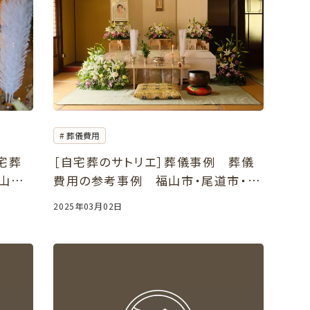
葬儀費用
宅葬
［自宅葬のサトリエ］葬儀事例 葬儀
福山市
費用の参考事例 福山市・尾道市・府
中市・三原市・世羅町・神石高原町
2025年03月02日