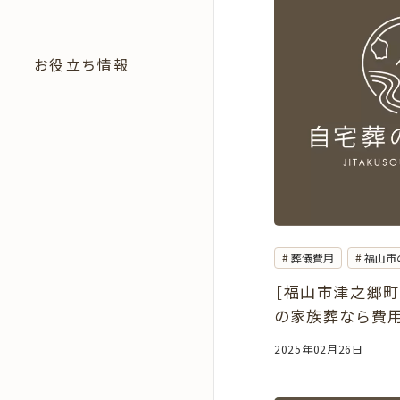
お役立ち情報
葬儀費用
福山市
［福山市津之郷町
の家族葬なら費用
ご自宅や葬儀会
2025年02月26日