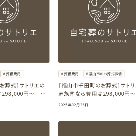
葬儀費用
葬儀費用
福山市のお葬式事情
お葬式］サトリエの
［福山市千田町のお葬式］サトリ
98,000円～ ご
家族葬なら費用は298,000円
でも可能
自宅や葬儀会館でも可能
2025年02月26日