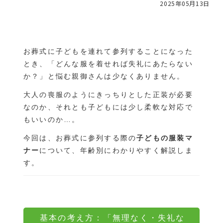
2025年05月13日
お役立ち情報
お葬式に子どもを連れて参列することになった
とき、「どんな服を着せれば失礼にあたらない
か？」と悩む親御さんは少なくありません。
［24時間365日受付］
葬儀のご相談・緊急のお問い合わせ
大人の喪服のようにきっちりとした正装が必要
なのか、それとも子どもには少し柔軟な対応で
もいいのか…。
今回は、お葬式に参列する際の
子どもの服装マ
対応エリア：
ナー
について、年齢別にわかりやすく解説しま
福山・府中・尾道・三原・神石高原町・世羅
す。
備後地方を中心に、周辺地域も対応可能です。
基本の考え方：「無理なく・失礼な