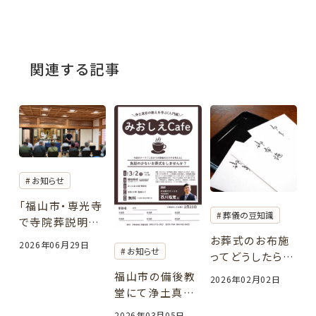
関連する記事
お知らせ
「福山市・専光寺
葬儀の豆知識
で寺院葬説明会
を開催しました
お葬式のお布施
2026年06月29日
お知らせ
｜お寺で行う安
ってどうしたらい
心のお葬式」
いの？サトリエな
福山市の備後教
2026年02月02日
りの考え方をご
堂にて浄土真宗
提案
の寺院様や門徒
2026年03月05日