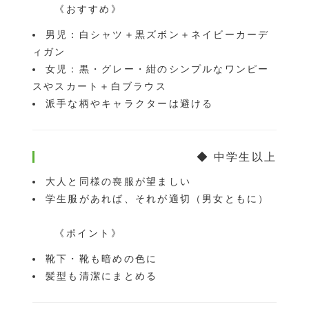
《おすすめ》
男児：白シャツ＋黒ズボン＋ネイビーカーデ
ィガン
女児：黒・グレー・紺のシンプルなワンピー
スやスカート＋白ブラウス
派手な柄やキャラクターは避ける
◆ 中学生以上
大人と同様の喪服が望ましい
学生服があれば、それが適切（男女ともに）
《ポイント》
靴下・靴も暗めの色に
髪型も清潔にまとめる