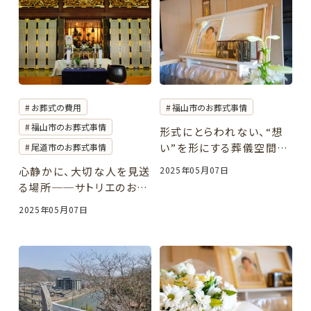
福山市のお葬式事情
お葬式の費用
福山市のお葬式事情
形式にとらわれない、“想
い”を形にする葬儀空間の
尾道市のお葬式事情
つくり方
2025年05月07日
心静かに、大切な人を見送
る場所──サトリエのお寺
葬という選択
2025年05月07日