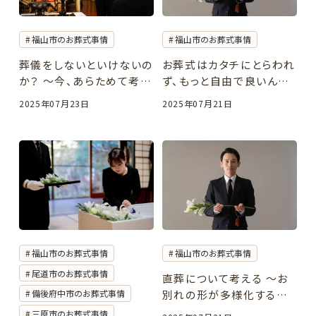
福山市のお葬式事情
福山市のお葬式事情
お役立ち情報
葬儀をしないといけないの
お葬式はカタチにとらわれ
か？ 〜今、あらためて考え
ず、もっと自由で良いんで
る「お葬式」の意味〜
す。［福山市のお葬式・家族
2025年07月23日
2025年07月21日
［24時間365日受付］
葬・一日葬］
葬儀のご相談・緊急のお問い合わせ
対応エリア：
福山・府中・尾道・三原・神石高原町・世羅
備後地方を中心に、周辺地域も対応可能です。
福山市のお葬式事情
福山市のお葬式事情
尾道市のお葬式事情
直葬について考える 〜お
別れの形が多様化する時
備後府中市のお葬式事情
代に〜
三原市のお葬式事情