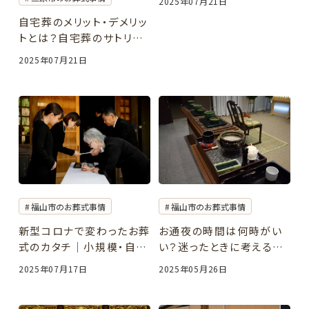
2025年07月21日
自宅葬のメリット・デメリッ
トとは？自宅葬のサトリエ
［福山市・尾道市・三原市・
2025年07月21日
府中市］
福山市のお葬式事情
福山市のお葬式事情
新型コロナで変わったお葬
お通夜の時間は何時がい
式のカタチ｜小規模・自
い？迷ったときに考えるべ
由・心のこもったお別れへ
きポイント｜サトリエの安
2025年07月17日
2025年05月26日
心アドバイス