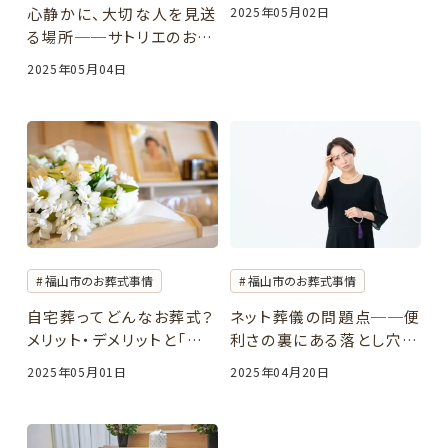
れた人にとっての価値」
心静かに、大切な人を見送
2025年05月02日
る場所──サトリエのお寺
葬という選択
2025年05月04日
福山市のお葬式事情
福山市のお葬式事情
自宅葬ってどんなお葬式？
ネット葬儀の問題点──便
メリット・デメリットと「自
利さの裏にある落とし穴と
宅葬のサトリエ」のご紹介
は？
2025年05月01日
2025年04月20日
｜福山市・尾道市・府中
市・三原市・世羅町・神石
高原町のお葬式サポート