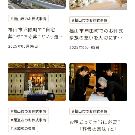
福山市のお葬式事情
福山市のお葬式事情
福山市沼隈町で“自宅
福山市芦田町でのお葬式――
葬”や“お寺葬”という選択
家族の想いを大切にするお
──静かな町で、やさしい
別れのかたち
2025年05月06日
2025年05月05日
お見送りを
福山市のお葬式事情
福山市のお葬式事情
尾道市のお葬式事情
お葬式って本当に必要？
──「葬儀の意味」と「残さ
お葬式の費用