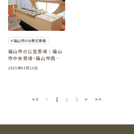
福山市のお葬式事情
福山市の公営斎場｜福山
市中央斎場・福山市西部
斎場のご案内［自宅葬のサ
2025年03月13日
トリエ］福山市・尾道市・三
原市・府中市・世羅町・神
石高原町のお葬式
<<
<
1
2
3
>
>>