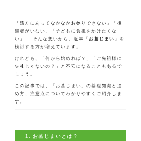
お役立ち情報
「遠方にあってなかなかお参りできない」「後
継者がいない」「子どもに負担をかけたくな
い」──そんな想いから、近年「
お墓じまい
」を
検討する方が増えています。
［24時間365日受付］
葬儀のご相談・緊急のお問い合わせ
けれども、「何から始めれば？」「ご先祖様に
失礼じゃないの？」と不安になることもあるで
しょう。
この記事では、「お墓じまい」の基礎知識と進
対応エリア：
め方、注意点についてわかりやすくご紹介しま
福山・府中・尾道・三原・神石高原町・世羅
す。
備後地方を中心に、周辺地域も対応可能です。
1. お墓じまいとは？