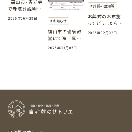
「福山市・専光寺
葬儀の豆知識
で寺院葬説明会
を開催しました
お葬式のお布施
2026年06月29日
お知らせ
｜お寺で行う安
ってどうしたらい
心のお葬式」
いの？サトリエな
福山市の備後教
2026年02月02日
りの考え方をご
堂にて浄土真宗
提案
の寺院様や門徒
2026年03月05日
様向けに「負担
の少ないお葬式」
のセミナーを開
催しました。